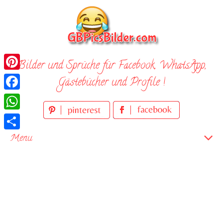
Skip
to
content
Bilder und Sprüche für Facebook, WhatsApp,
Pinterest
Gästebücher und Profile !
Facebook
WhatsApp
Teilen
Menu