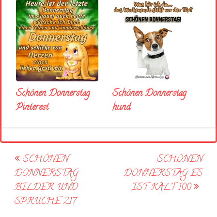
Schönen Donnerstag
Schönen Donnerstag
Pinterest
hund
Post
SCHÖNEN
SCHÖNEN
navigation
DONNERSTAG
DONNERSTAG ES
BILDER UND
IST KALT 100
SPRÜCHE 217