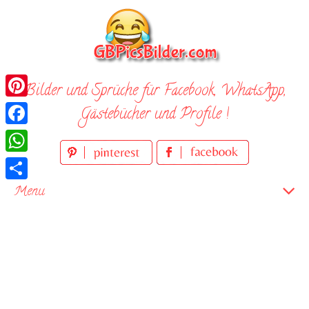
Skip
to
content
Bilder und Sprüche für Facebook, WhatsApp,
Pinterest
Gästebücher und Profile !
Facebook
WhatsApp
Teilen
Menu