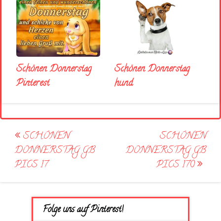
Schönen Donnerstag
Schönen Donnerstag
Pinterest
hund
Post
SCHÖNEN
SCHÖNEN
navigation
DONNERSTAG GB
DONNERSTAG GB
PICS 17
PICS 170
Folge uns auf Pinterest!