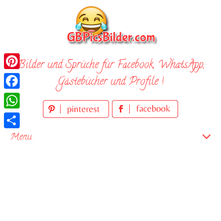
Skip
to
content
Bilder und Sprüche für Facebook, WhatsApp,
Pinterest
Gästebücher und Profile !
Facebook
WhatsApp
Teilen
Menu