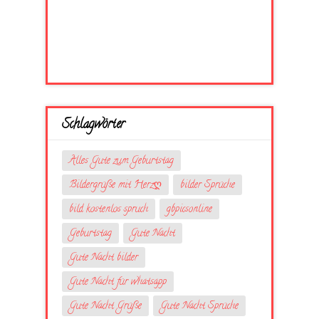
Schlagwörter
Alles Gute zum Geburtstag
Bildergrüße mit Herzღ
bilder Sprüche
bild kostenlos spruch
gbpicsonline
Geburtstag
Gute Nacht
Gute Nacht bilder
Gute Nacht für whatsapp
Gute Nacht Grüße
Gute Nacht Sprüche