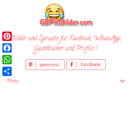
Skip
to
content
Bilder und Sprüche für Facebook, WhatsApp,
Pinterest
Gästebücher und Profile !
Facebook
WhatsApp
Teilen
Menu