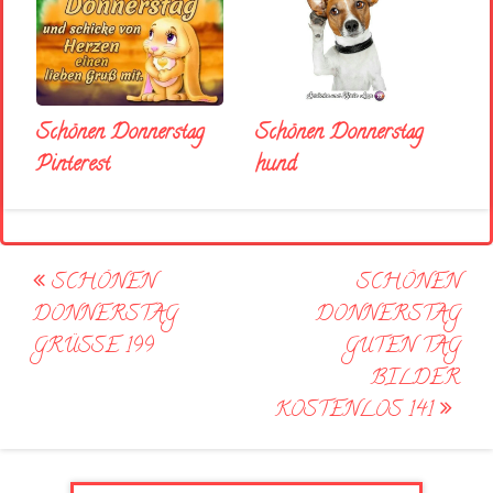
Schönen Donnerstag
Schönen Donnerstag
Pinterest
hund
Post
SCHÖNEN
SCHÖNEN
navigation
DONNERSTAG
DONNERSTAG
GRÜSSE 199
GUTEN TAG
BILDER
KOSTENLOS 141