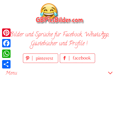
Skip
to
content
Bilder und Sprüche für Facebook, WhatsApp,
Pinterest
Gästebücher und Profile !
Facebook
WhatsApp
Teilen
Menu