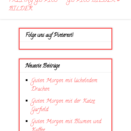
navigation
FREITAG GB PICS
GB PICS BILDER
BILDER
Folge uns auf Pinterest!
Neueste Beiträge
Guten Morgen mit lächelndem
Drachen
Guten Morgen mit der Katze
Garfield
Guten Morgen mit Blumen und
Kaffee