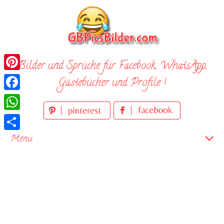
Skip
to
content
Bilder und Sprüche für Facebook, WhatsApp,
Pinterest
Gästebücher und Profile !
Facebook
WhatsApp
Teilen
Menu