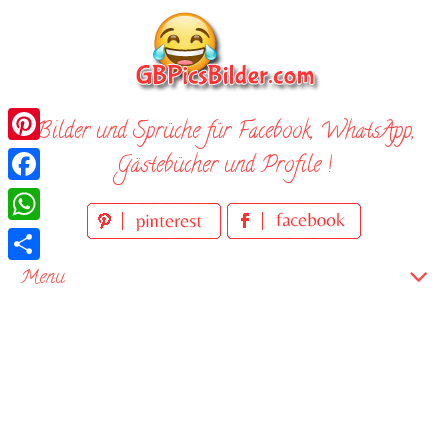
Skip
to
content
Bilder und Sprüche für Facebook, WhatsApp,
Pinterest
Gästebücher und Profile !
Facebook
WhatsApp
Teilen
Menu