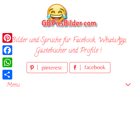
Skip
to
content
Bilder und Sprüche für Facebook, WhatsApp,
Pinterest
Gästebücher und Profile !
Facebook
WhatsApp
Teilen
Menu