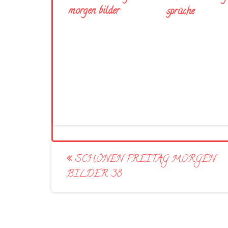
morgen bilder
sprüche
Post
SCHÖNEN FREITAG MORGEN
navigation
BILDER 38