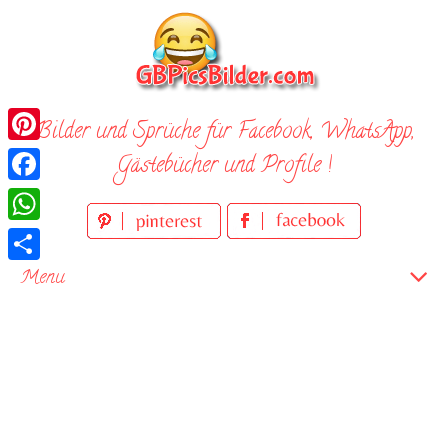
Skip
to
content
Bilder und Sprüche für Facebook, WhatsApp,
Pinterest
Gästebücher und Profile !
Facebook
WhatsApp
Teilen
Menu