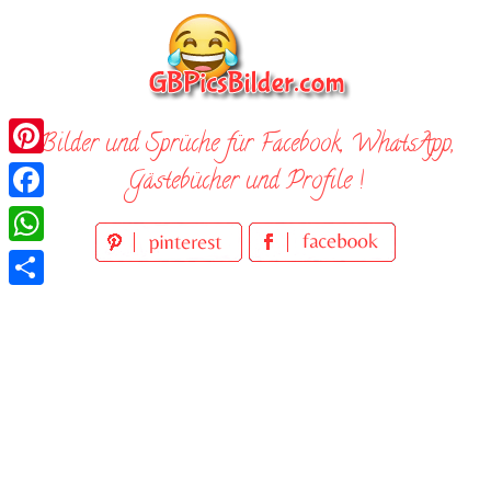
Skip
to
content
Bilder und Sprüche für Facebook, WhatsApp,
Pinterest
Gästebücher und Profile !
Facebook
WhatsApp
Teilen