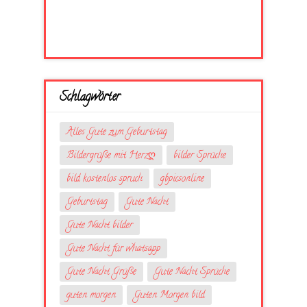
Schlagwörter
Alles Gute zum Geburtstag
Bildergrüße mit Herzღ
bilder Sprüche
bild kostenlos spruch
gbpicsonline
Geburtstag
Gute Nacht
Gute Nacht bilder
Gute Nacht für whatsapp
Gute Nacht Grüße
Gute Nacht Sprüche
guten morgen
Guten Morgen bild