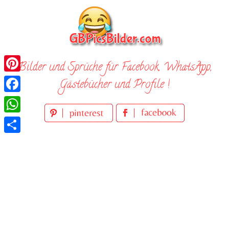
Skip
to
content
Bilder und Sprüche für Facebook, WhatsApp,
Pinterest
Gästebücher und Profile !
Facebook
WhatsApp
Teilen