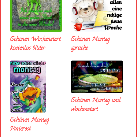
Schönen Wochenstart
Schönen Montag
kostenlos bilder
sprüche
Schönen Montag und
wochenstart
Schönen Montag
Pinterest