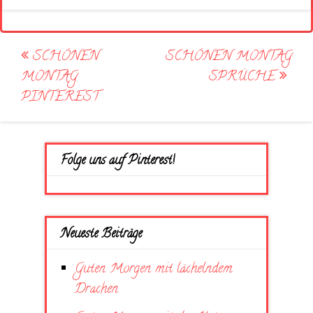
Post
SCHÖNEN
SCHÖNEN MONTAG
navigation
MONTAG
SPRÜCHE
PINTEREST
Folge uns auf Pinterest!
Neueste Beiträge
Guten Morgen mit lächelndem
Drachen