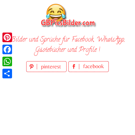
Skip
to
content
Bilder und Sprüche für Facebook, WhatsApp,
Pinterest
Gästebücher und Profile !
Facebook
WhatsApp
Teilen