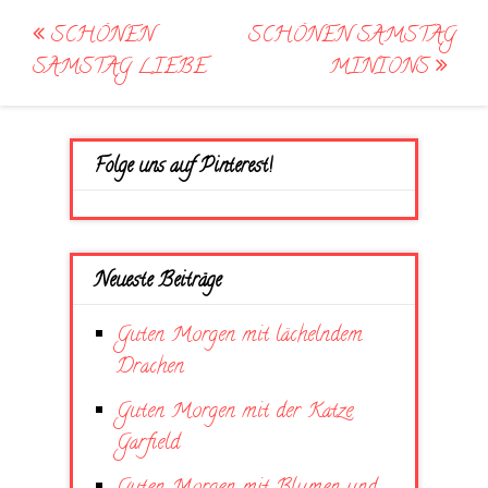
Post
SCHÖNEN
SCHÖNEN SAMSTAG
navigation
SAMSTAG LIEBE
MINIONS
Folge uns auf Pinterest!
Neueste Beiträge
Guten Morgen mit lächelndem
Drachen
Guten Morgen mit der Katze
Garfield