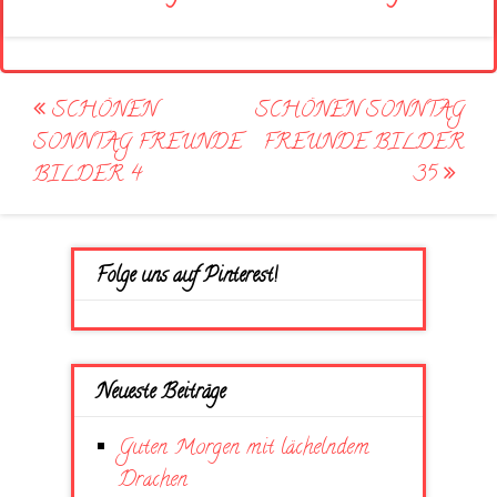
Post
SCHÖNEN
SCHÖNEN SONNTAG
navigation
SONNTAG FREUNDE
FREUNDE BILDER
BILDER 4
35
Folge uns auf Pinterest!
Neueste Beiträge
Guten Morgen mit lächelndem
Drachen