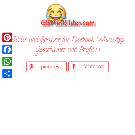
Skip
to
content
Bilder und Sprüche für Facebook, WhatsApp,
Pinterest
Gästebücher und Profile !
Facebook
WhatsApp
Teilen