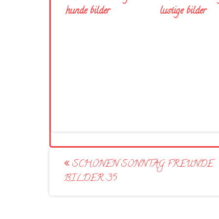
hunde bilder
lustige bilder
Post
SCHÖNEN SONNTAG FREUNDE
navigation
BILDER 35