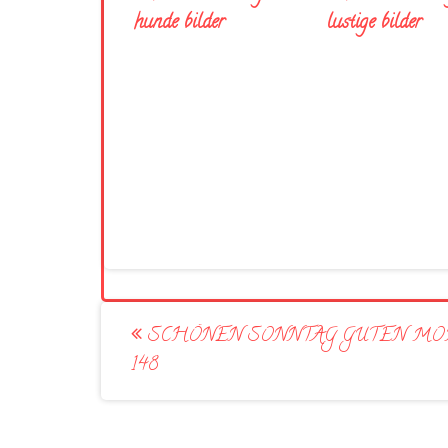
hunde bilder
lustige bilder
Post
SCHÖNEN SONNTAG GUTEN MO
navigation
148