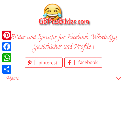
Skip
to
content
Bilder und Sprüche für Facebook, WhatsApp,
Pinterest
Gästebücher und Profile !
Facebook
WhatsApp
Teilen
Menu