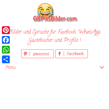
Skip
to
content
Bilder und Sprüche für Facebook, WhatsApp,
Pinterest
Gästebücher und Profile !
Facebook
WhatsApp
Teilen
Menu