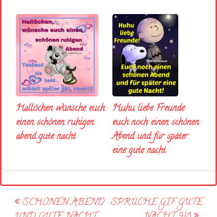
Huhu liebe Freunde
Hallöchen wünsche euch
euch noch einen schönen
einen schönen ruhigen
Abend und für später
abend gute nacht
eine gute nacht
Post
SCHÖNEN ABEND
SPRÜCHE GIF GUTE
navigation
UND GUTE NACHT
NACHT 918