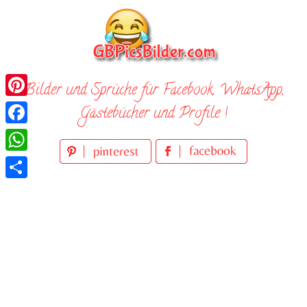
Skip
to
content
Bilder und Sprüche für Facebook, WhatsApp,
Pinterest
Gästebücher und Profile !
Facebook
WhatsApp
Teilen