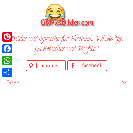
Skip
to
content
Bilder und Sprüche für Facebook, WhatsApp,
Pinterest
Gästebücher und Profile !
Facebook
WhatsApp
Teilen
Menu