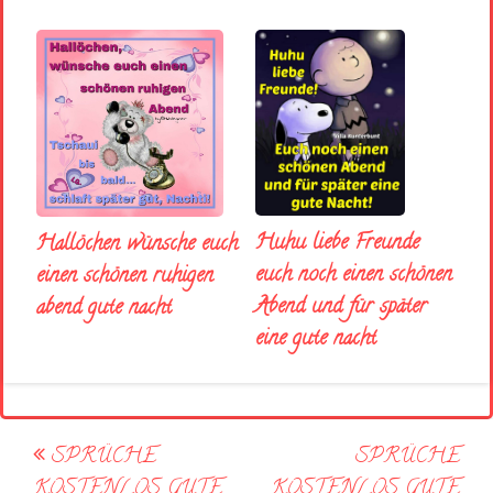
Huhu liebe Freunde
Hallöchen wünsche euch
euch noch einen schönen
einen schönen ruhigen
Abend und für später
abend gute nacht
eine gute nacht
Post
SPRÜCHE
SPRÜCHE
navigation
KOSTENLOS GUTE
KOSTENLOS GUTE