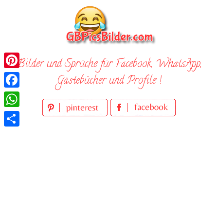
Skip
to
content
Bilder und Sprüche für Facebook, WhatsApp,
Pinterest
Gästebücher und Profile !
Facebook
WhatsApp
Teilen