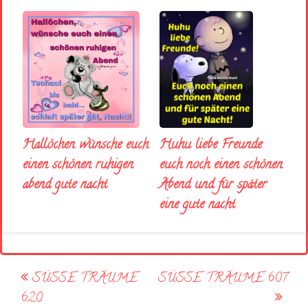
Huhu liebe Freunde
Hallöchen wünsche euch
euch noch einen schönen
einen schönen ruhigen
Abend und für später
abend gute nacht
eine gute nacht
Post
SÜSSE TRÄUME 6
SÜSSE TRÄUME 607
navigation
20