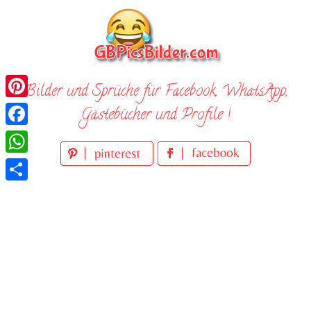
Skip
to
content
Bilder und Sprüche für Facebook, WhatsApp,
Pinterest
Gästebücher und Profile !
Facebook
WhatsApp
Teilen