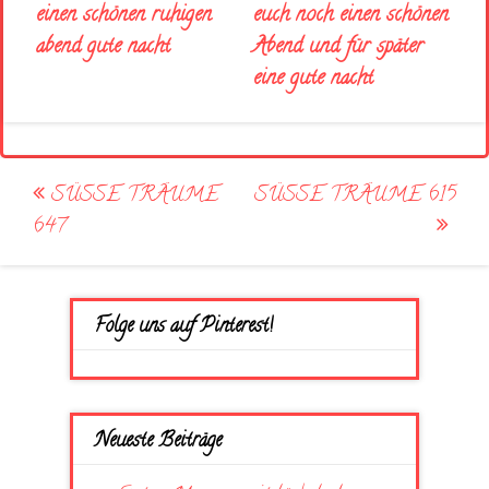
euch noch einen schönen
einen schönen ruhigen
Abend und für später
abend gute nacht
eine gute nacht
Post
SÜSSE TRÄUME
SÜSSE TRÄUME 615
navigation
647
Folge uns auf Pinterest!
Neueste Beiträge