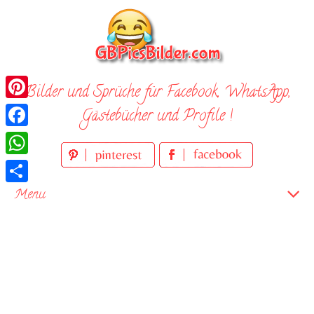
Skip
to
content
Bilder und Sprüche für Facebook, WhatsApp,
Pinterest
Gästebücher und Profile !
Facebook
WhatsApp
Teilen
Menu