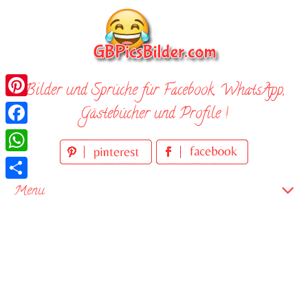
Skip
to
content
Bilder und Sprüche für Facebook, WhatsApp,
Pinterest
Gästebücher und Profile !
Facebook
WhatsApp
Teilen
Menu