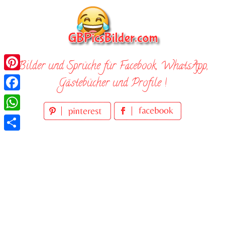
Skip
to
content
Bilder und Sprüche für Facebook, WhatsApp,
Pinterest
Gästebücher und Profile !
Facebook
WhatsApp
Teilen