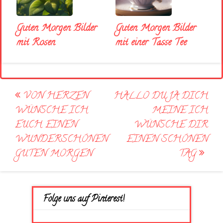
Guten Morgen Bilder
Guten Morgen Bilder
mit Rosen
mit einer Tasse Tee
Post
VON HERZEN
HALLO DU JA DICH
navigation
WÜNSCHE ICH
MEINE ICH
EUCH EINEN
WÜNSCHE DIR
WUNDERSCHÖNEN
EINEN SCHÖNEN
GUTEN MORGEN
TAG
Folge uns auf Pinterest!