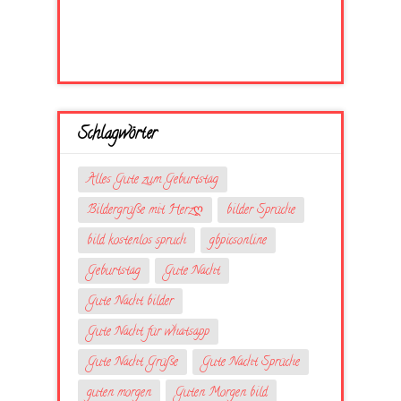
Schlagwörter
Alles Gute zum Geburtstag
Bildergrüße mit Herzღ
bilder Sprüche
bild kostenlos spruch
gbpicsonline
Geburtstag
Gute Nacht
Gute Nacht bilder
Gute Nacht für whatsapp
Gute Nacht Grüße
Gute Nacht Sprüche
guten morgen
Guten Morgen bild