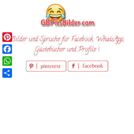
Skip
to
content
Bilder und Sprüche für Facebook, WhatsApp,
Pinterest
Gästebücher und Profile !
Facebook
WhatsApp
Teilen