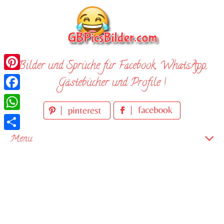
Skip
to
content
Bilder und Sprüche für Facebook, WhatsApp,
Pinterest
Gästebücher und Profile !
Facebook
WhatsApp
Teilen
Menu