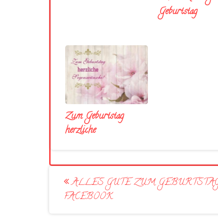
Geburtstag
Zum Geburtstag
herzliche
Post
ALLES GUTE ZUM GEBURTSTA
navigation
FACEBOOK