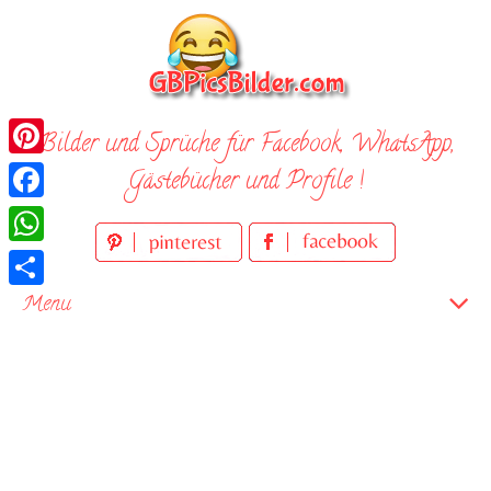
Skip
to
content
Bilder und Sprüche für Facebook, WhatsApp,
Pinterest
Gästebücher und Profile !
Facebook
WhatsApp
Teilen
Menu