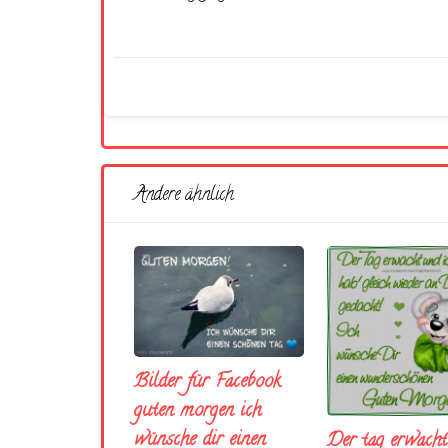
Andere ähnlich
Bilder für Facebook
guten morgen ich
wünsche dir einen
Der tag erwach