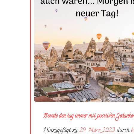
Beende den tag immer mit positiven Gedanke
Hinzugefügt zu
29. März 2023
durch
b