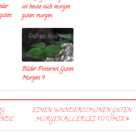
eder
ist heute nich morgen
 guten
guten morgen
Bilder Pinterest Guten
Morgen 9
AG
EINEN WUNDERSCHÖNEN GUTEN
NDE
MORGEN ALLERLEI FOTOMIX