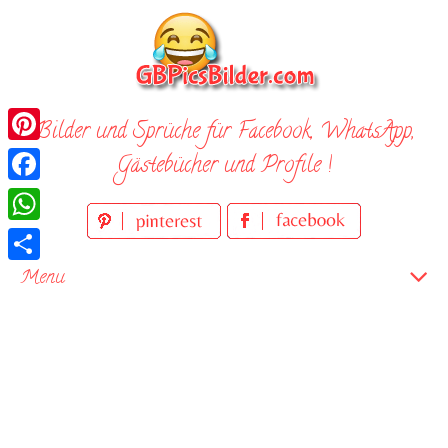
Skip
to
content
Bilder und Sprüche für Facebook, WhatsApp,
Pinterest
Gästebücher und Profile !
Facebook
WhatsApp
Teilen
Menu