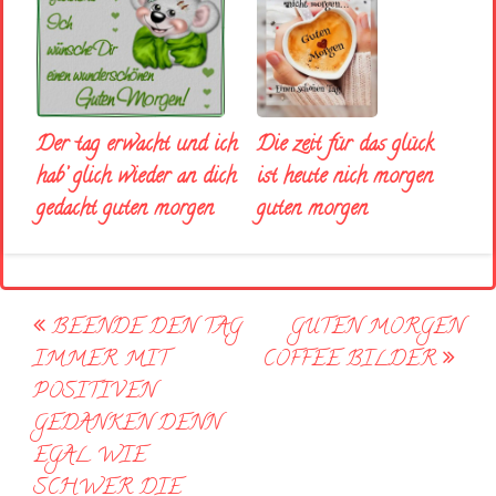
Der tag erwacht und ich
Die zeit für das glück
hab’ glich wieder an dich
ist heute nich morgen
gedacht guten morgen
guten morgen
Post
BEENDE DEN TAG
GUTEN MORGEN
navigation
IMMER MIT
COFFEE BILDER
POSITIVEN
GEDANKEN DENN
EGAL WIE
SCHWER DIE