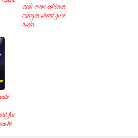
e Nacht
euch einen schönen
ruhigen abend gute
nacht
unde
und für
 nacht