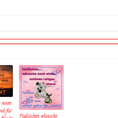
 einen
nd fúr
Hallöchen wünsche