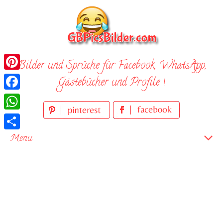
Skip
to
content
Bilder und Sprüche für Facebook, WhatsApp,
Pinterest
Gästebücher und Profile !
Facebook
WhatsApp
Teilen
Menu