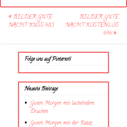
Post
BILDER GUTE
BILDER GUTE
navigation
NACHT KUSS 683
NACHT KOSTENLOS
696
Folge uns auf Pinterest!
Neueste Beiträge
Guten Morgen mit lächelndem
Drachen
Guten Morgen mit der Katze