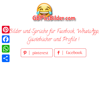
Skip
to
content
Bilder und Sprüche für Facebook, WhatsApp,
Pinterest
Gästebücher und Profile !
Facebook
WhatsApp
Teilen