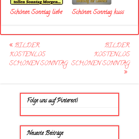
Schönen Sonntag liebe
Schönen Sonntag kuss
Post
BILDER
BILDER
navigation
KOSTENLOS
KOSTENLOS
SCHÖNEN SONNTAG
SCHÖNEN SONNTAG
Folge uns auf Pinterest!
Neueste Beiträge