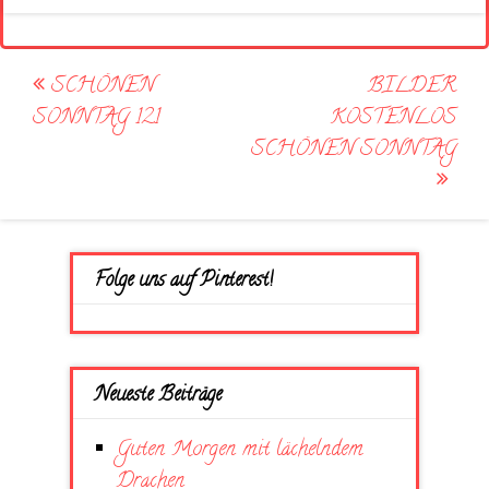
Post
SCHÖNEN
BILDER
navigation
SONNTAG 121
KOSTENLOS
SCHÖNEN SONNTAG
Folge uns auf Pinterest!
Neueste Beiträge
Guten Morgen mit lächelndem
Drachen