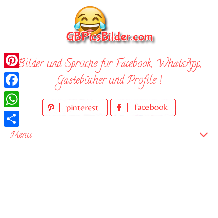
Skip
to
content
Bilder und Sprüche für Facebook, WhatsApp,
Pinterest
Gästebücher und Profile !
Facebook
WhatsApp
Teilen
Menu