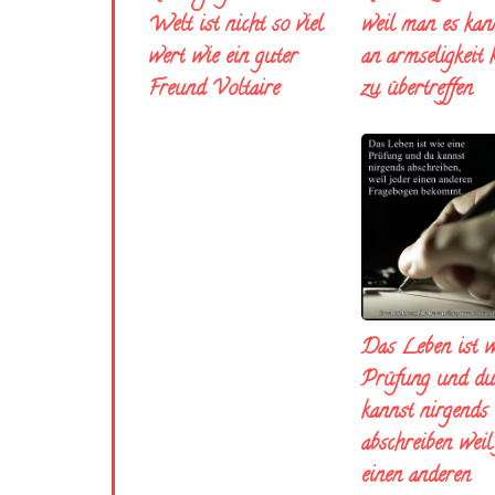
weil man es kann
Welt ist nicht so viel
an armseligkeit
wert wie ein guter
zu übertreffen
Freund Voltaire
Das Leben ist w
Prüfung und du
kannst nirgends
abschreiben weil
einen anderen