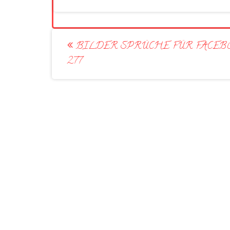
Post
BILDER SPRÜCHE FÜR FACEB
navigation
277