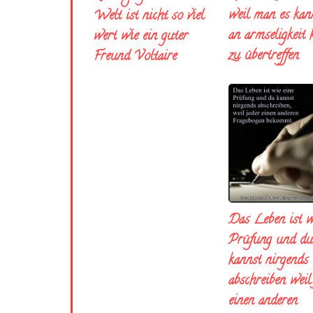
weil man es kann
Welt ist nicht so viel
an armseligkeit
wert wie ein guter
zu übertreffen
Freund Voltaire
Das Leben ist w
Prüfung und du
kannst nirgends
abschreiben weil
einen anderen