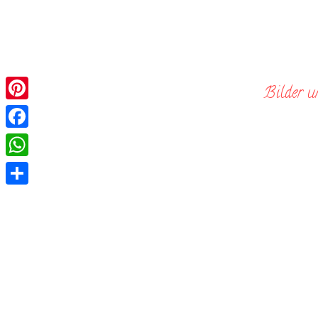
Skip
to
content
Bilder u
Pinterest
Facebook
WhatsApp
Teilen