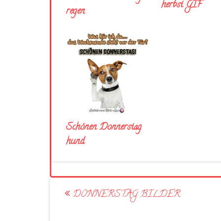
herbst GIF
regen
Schönen Donnerstag
hund
Post
DONNERSTAG BILDER
navigation