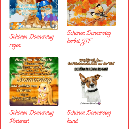
Schönen Donnerstag
Schönen Donnerstag
herbst GIF
regen
Schönen Donnerstag
Schönen Donnerstag
Pinterest
hund