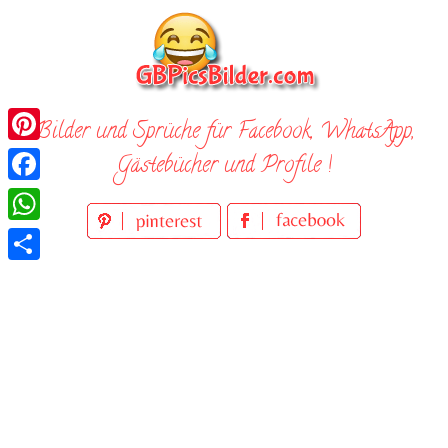
Skip
to
content
Bilder und Sprüche für Facebook, WhatsApp,
Pinterest
Gästebücher und Profile !
Facebook
WhatsApp
Teilen