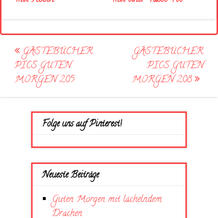
Post
GÄSTEBÜCHER
GÄSTEBÜCHER
navigation
PICS GUTEN
PICS GUTEN
MORGEN 205
MORGEN 208
Folge uns auf Pinterest!
Neueste Beiträge
Guten Morgen mit lächelndem
Drachen