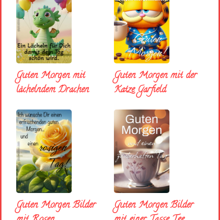
Guten Morgen mit
Guten Morgen mit der
lächelndem Drachen
Katze Garfield
Guten Morgen Bilder
Guten Morgen Bilder
mit Rosen
mit einer Tasse Tee