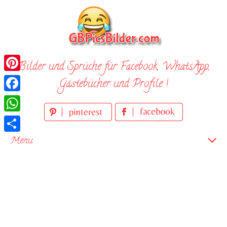
Skip
to
content
Bilder und Sprüche für Facebook, WhatsApp,
Pinterest
Gästebücher und Profile !
Facebook
WhatsApp
Teilen
Menu