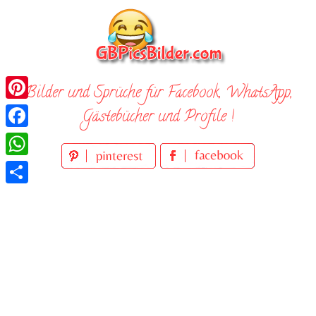
Skip
to
content
Bilder und Sprüche für Facebook, WhatsApp,
Pinterest
Gästebücher und Profile !
Facebook
WhatsApp
Teilen