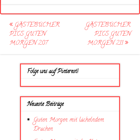
Post
GÄSTEBÜCHER
GÄSTEBÜCHER
navigation
PICS GUTEN
PICS GUTEN
MORGEN 207
MORGEN 211
Folge uns auf Pinterest!
Neueste Beiträge
Guten Morgen mit lächelndem
Drachen