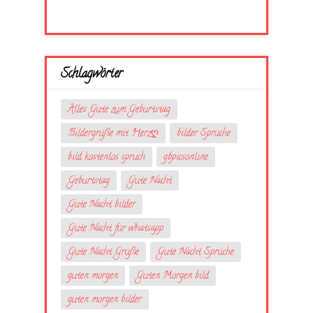
Schlagwörter
Alles Gute zum Geburtstag
Bildergrüße mit Herzღ
bilder Sprüche
bild kostenlos spruch
gbpicsonline
Geburtstag
Gute Nacht
Gute Nacht bilder
Gute Nacht für whatsapp
Gute Nacht Grüße
Gute Nacht Sprüche
guten morgen
Guten Morgen bild
guten morgen bilder