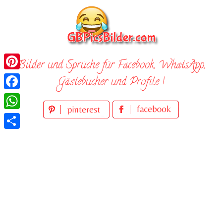
Skip
to
content
Bilder und Sprüche für Facebook, WhatsApp,
Pinterest
Gästebücher und Profile !
Facebook
WhatsApp
Teilen