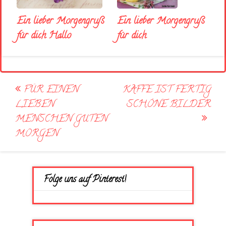
Ein lieber Morgengruß
Ein lieber Morgengruß
für dich
für dich Hallo
Post
FÜR EINEN
KAFFE IST FERTIG
navigation
LIEBEN
SCHÖNE BILDER
MENSCHEN GUTEN
MORGEN
Folge uns auf Pinterest!