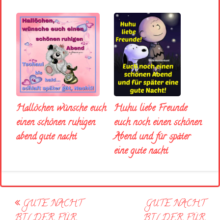
Huhu liebe Freunde
Hallöchen wünsche euch
euch noch einen schönen
einen schönen ruhigen
Abend und für später
abend gute nacht
eine gute nacht
Post
GUTE NACHT
GUTE NACHT
navigation
BILDER FÜR
BILDER FÜR