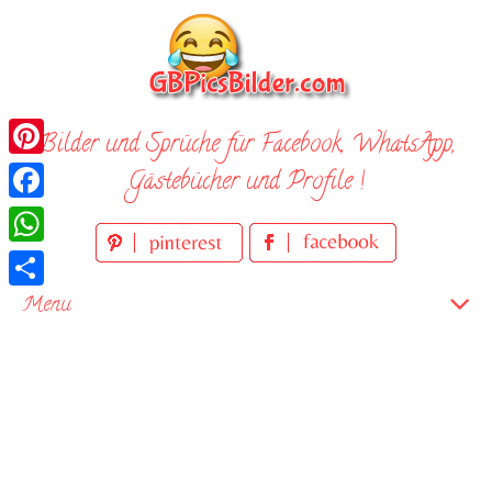
Skip
to
content
Bilder und Sprüche für Facebook, WhatsApp,
Pinterest
Gästebücher und Profile !
Facebook
WhatsApp
Teilen
Menu