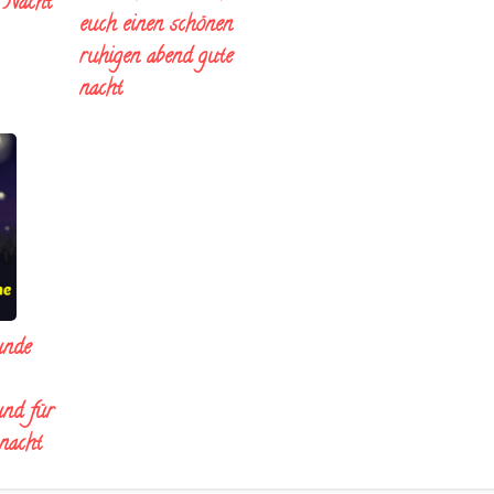
e Nacht
euch einen schönen
ruhigen abend gute
nacht
unde
und für
 nacht