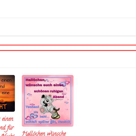
 einen
nd fúr
Hallöchen wünsche