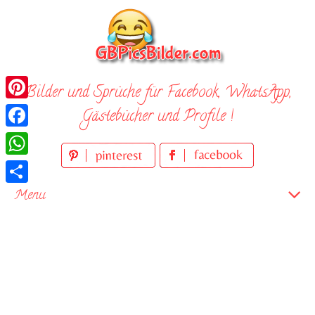
Skip
to
content
Bilder und Sprüche für Facebook, WhatsApp,
Pinterest
Gästebücher und Profile !
Facebook
WhatsApp
Teilen
Menu