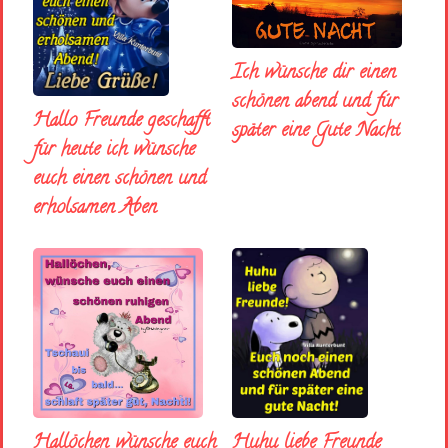
Ich wünsche dir einen
schönen abend und fúr
Hallo Freunde geschafft
später eine Gute Nacht
für heute ich wünsche
euch einen schönen und
erholsamen Aben
Huhu liebe Freunde
Hallöchen wünsche euch