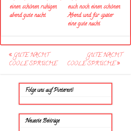
euch noch einen schönen
einen schönen ruhigen
Abend und für später
abend gute nacht
eine gute nacht
Post
GUTE NACHT
GUTE NACHT
navigation
COOLE SPRÜCHE
COOLE SPRÜCHE
Folge uns auf Pinterest!
Neueste Beiträge