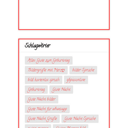
Schlagwörter
Alles Gute zum Geburtstag
Bildergrüße mit Herzღ
bilder Sprüche
bild kostenlos spruch
gbpicsonline
Geburtstag
Gute Nacht
Gute Nacht bilder
Gute Nacht für whatsapp
Gute Nacht Grüße
Gute Nacht Sprüche