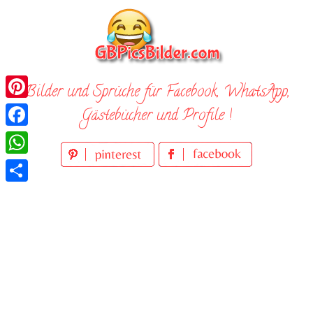
Skip
to
content
Bilder und Sprüche für Facebook, WhatsApp,
Pinterest
Gästebücher und Profile !
Facebook
WhatsApp
Teilen