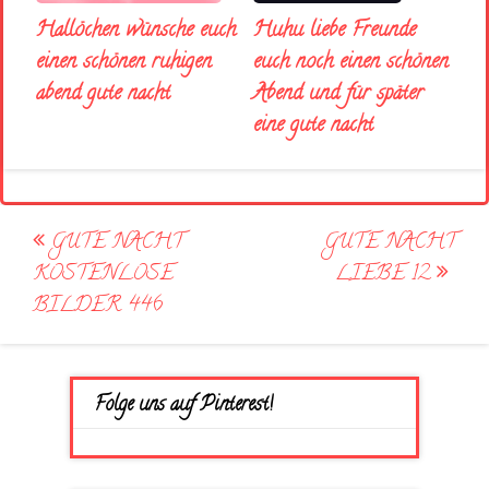
Huhu liebe Freunde
Hallöchen wünsche euch
euch noch einen schönen
einen schönen ruhigen
Abend und für später
abend gute nacht
eine gute nacht
Post
GUTE NACHT
GUTE NACHT
navigation
KOSTENLOSE
LIEBE 12
BILDER 446
Folge uns auf Pinterest!