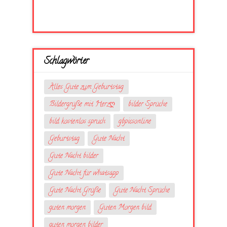
Schlagwörter
Alles Gute zum Geburtstag
Bildergrüße mit Herzღ
bilder Sprüche
bild kostenlos spruch
gbpicsonline
Geburtstag
Gute Nacht
Gute Nacht bilder
Gute Nacht für whatsapp
Gute Nacht Grüße
Gute Nacht Sprüche
guten morgen
Guten Morgen bild
guten morgen bilder