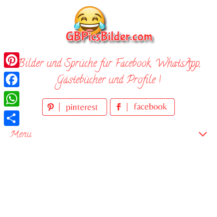
Skip
to
content
Bilder und Sprüche für Facebook, WhatsApp,
Pinterest
Gästebücher und Profile !
Facebook
WhatsApp
Teilen
Menu