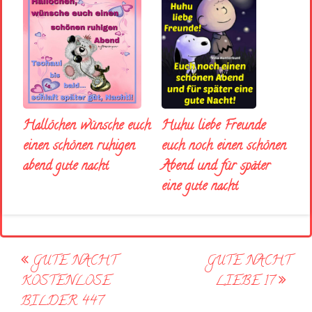
Huhu liebe Freunde
Hallöchen wünsche euch
euch noch einen schönen
einen schönen ruhigen
Abend und für später
abend gute nacht
eine gute nacht
Post
GUTE NACHT
GUTE NACHT
navigation
KOSTENLOSE
LIEBE 17
BILDER 447