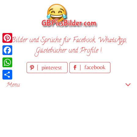
Skip
to
content
Bilder und Sprüche für Facebook, WhatsApp,
Pinterest
Gästebücher und Profile !
Facebook
WhatsApp
Teilen
Menu