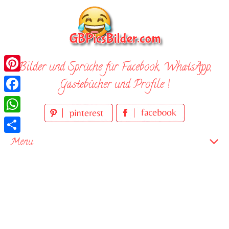
Skip
to
content
Bilder und Sprüche für Facebook, WhatsApp,
Pinterest
Gästebücher und Profile !
Facebook
WhatsApp
Teilen
Menu