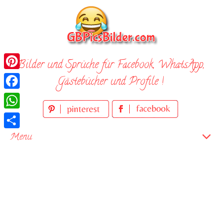
Skip
to
content
Bilder und Sprüche für Facebook, WhatsApp,
Pinterest
Gästebücher und Profile !
Facebook
WhatsApp
Teilen
Menu